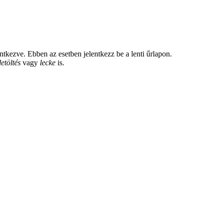
tkezve. Ebben az esetben jelentkezz be a lenti űrlapon.
letöltés
vagy
lecke
is.