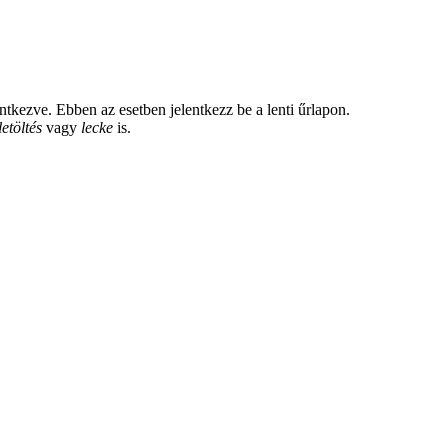
tkezve. Ebben az esetben jelentkezz be a lenti űrlapon.
letöltés
vagy
lecke
is.