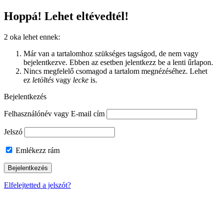
Hoppá! Lehet eltévedtél!
2 oka lehet ennek:
Már van a tartalomhoz szükséges tagságod, de nem vagy
bejelentkezve. Ebben az esetben jelentkezz be a lenti űrlapon.
Nincs megfelelő csomagod a tartalom megnézéséhez. Lehet
ez
letöltés
vagy
lecke
is.
Bejelentkezés
Felhasználónév vagy E-mail cím
Jelszó
Emlékezz rám
Elfelejtetted a jelszót?