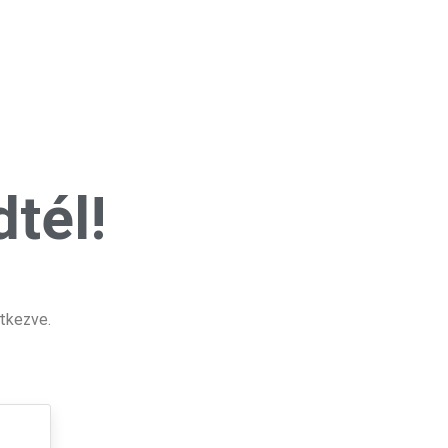
tél!
tkezve.