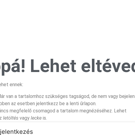
pá! Lehet eltéved
ehet ennek:
ár van a tartalomhoz szükséges tagságod, de nem vagy bejelen
bben az esetben jelentkezz be a lenti űrlapon.
incs megfelelő csomagod a tartalom megnézéséhez. Lehet
z
letöltés
vagy
lecke
is.
jelentkezés