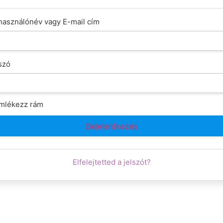
használónév vagy E-mail cím
szó
mlékezz rám
Elfelejtetted a jelszót?