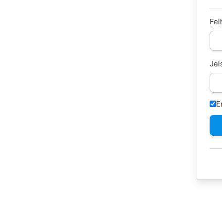
Fel
Jel
E