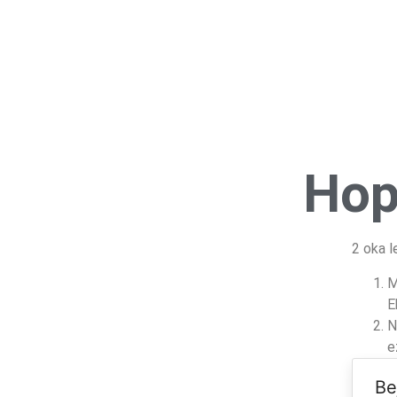
Hop
2 oka l
M
E
N
e
Be