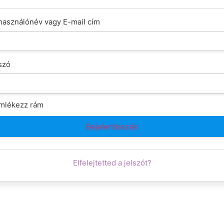
használónév vagy E-mail cím
szó
mlékezz rám
Elfelejtetted a jelszót?