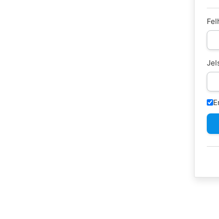
Fel
Jel
E