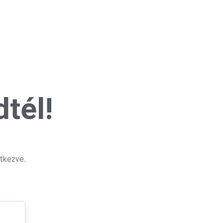
tél!
tkezve.