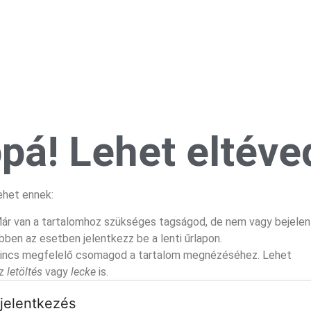
pá! Lehet eltéved
ehet ennek:
ár van a tartalomhoz szükséges tagságod, de nem vagy bejelen
bben az esetben jelentkezz be a lenti űrlapon.
incs megfelelő csomagod a tartalom megnézéséhez. Lehet
z
letöltés
vagy
lecke
is.
jelentkezés