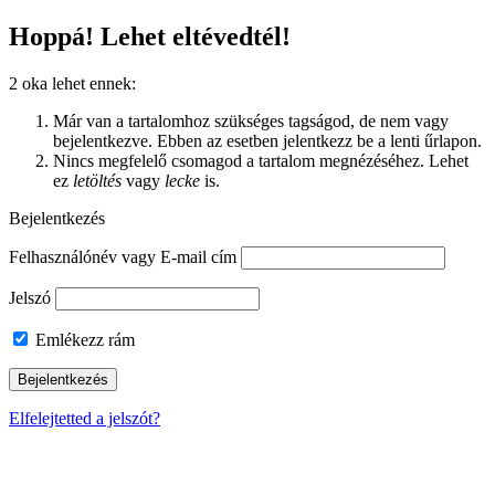
Hoppá! Lehet eltévedtél!
2 oka lehet ennek:
Már van a tartalomhoz szükséges tagságod, de nem vagy
bejelentkezve. Ebben az esetben jelentkezz be a lenti űrlapon.
Nincs megfelelő csomagod a tartalom megnézéséhez. Lehet
ez
letöltés
vagy
lecke
is.
Bejelentkezés
Felhasználónév vagy E-mail cím
Jelszó
Emlékezz rám
Elfelejtetted a jelszót?