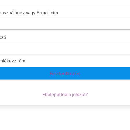
használónév vagy E-mail cím
szó
mlékezz rám
Elfelejtetted a jelszót?