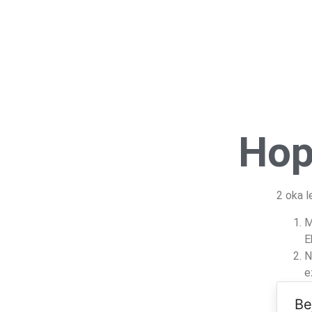
Hop
2 oka l
M
E
N
e
Be