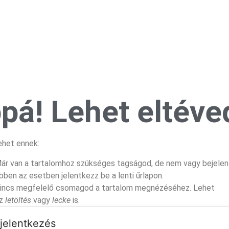
pá! Lehet eltéved
ehet ennek:
ár van a tartalomhoz szükséges tagságod, de nem vagy bejelen
bben az esetben jelentkezz be a lenti űrlapon.
incs megfelelő csomagod a tartalom megnézéséhez. Lehet
z
letöltés
vagy
lecke
is.
jelentkezés