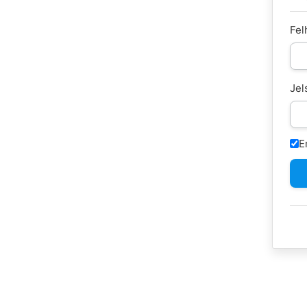
Fel
Jel
E