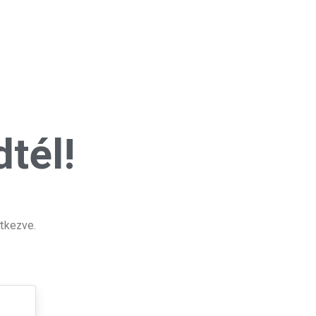
tél!
tkezve.