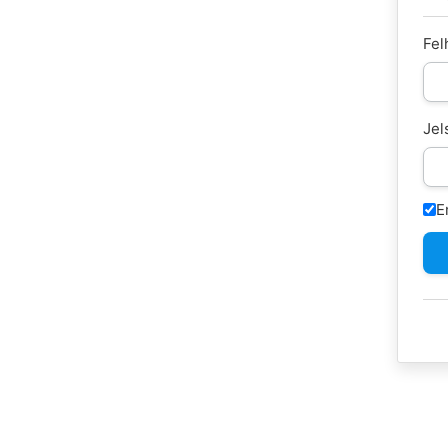
Fel
Jel
E