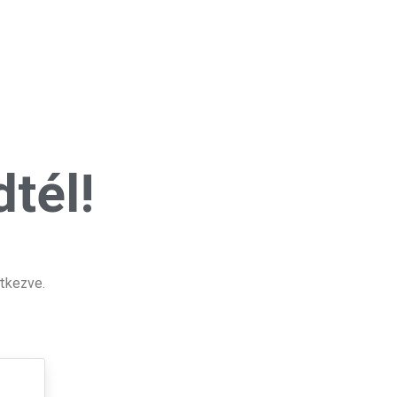
tél!
tkezve.