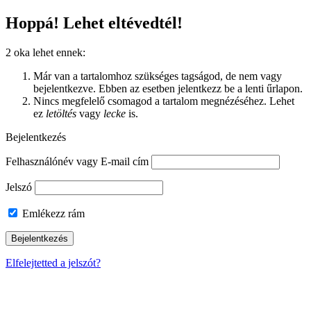
Hoppá! Lehet eltévedtél!
2 oka lehet ennek:
Már van a tartalomhoz szükséges tagságod, de nem vagy
bejelentkezve. Ebben az esetben jelentkezz be a lenti űrlapon.
Nincs megfelelő csomagod a tartalom megnézéséhez. Lehet
ez
letöltés
vagy
lecke
is.
Bejelentkezés
Felhasználónév vagy E-mail cím
Jelszó
Emlékezz rám
Elfelejtetted a jelszót?