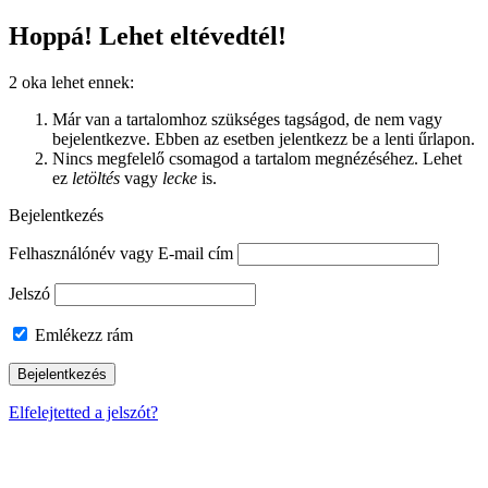
Hoppá! Lehet eltévedtél!
2 oka lehet ennek:
Már van a tartalomhoz szükséges tagságod, de nem vagy
bejelentkezve. Ebben az esetben jelentkezz be a lenti űrlapon.
Nincs megfelelő csomagod a tartalom megnézéséhez. Lehet
ez
letöltés
vagy
lecke
is.
Bejelentkezés
Felhasználónév vagy E-mail cím
Jelszó
Emlékezz rám
Elfelejtetted a jelszót?