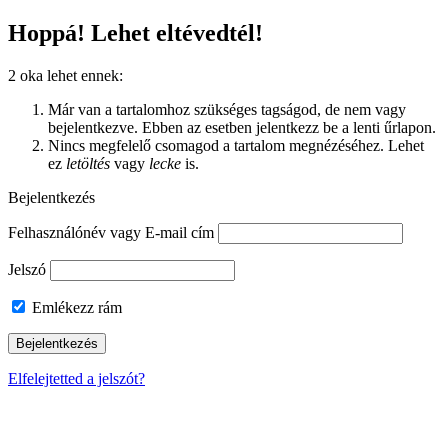
Hoppá! Lehet eltévedtél!
2 oka lehet ennek:
Már van a tartalomhoz szükséges tagságod, de nem vagy
bejelentkezve. Ebben az esetben jelentkezz be a lenti űrlapon.
Nincs megfelelő csomagod a tartalom megnézéséhez. Lehet
ez
letöltés
vagy
lecke
is.
Bejelentkezés
Felhasználónév vagy E-mail cím
Jelszó
Emlékezz rám
Elfelejtetted a jelszót?