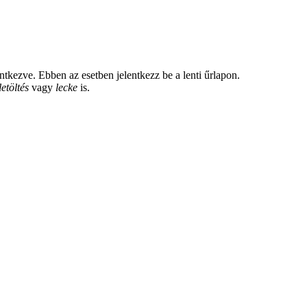
tkezve. Ebben az esetben jelentkezz be a lenti űrlapon.
letöltés
vagy
lecke
is.