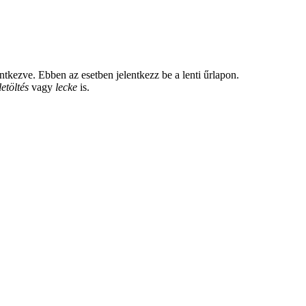
tkezve. Ebben az esetben jelentkezz be a lenti űrlapon.
letöltés
vagy
lecke
is.