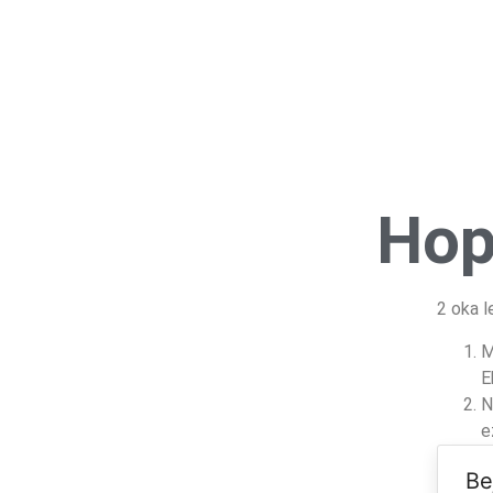
Hop
2 oka l
M
E
N
e
Be