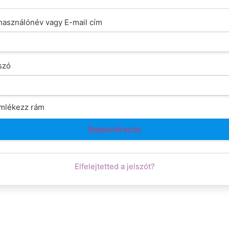
használónév vagy E-mail cím
szó
mlékezz rám
Elfelejtetted a jelszót?