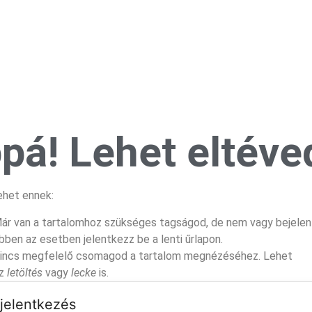
pá! Lehet eltéved
ehet ennek:
ár van a tartalomhoz szükséges tagságod, de nem vagy bejelen
bben az esetben jelentkezz be a lenti űrlapon.
incs megfelelő csomagod a tartalom megnézéséhez. Lehet
z
letöltés
vagy
lecke
is.
jelentkezés