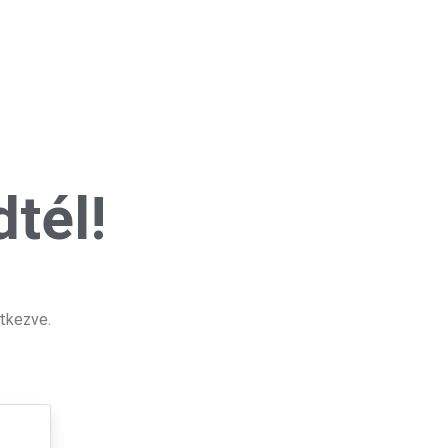
tél!
tkezve.