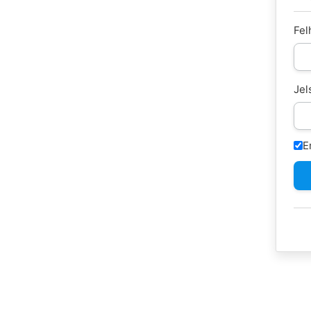
Fel
Jel
E