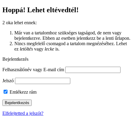
Hoppá! Lehet eltévedtél!
2 oka lehet ennek:
Már van a tartalomhoz szükséges tagságod, de nem vagy
bejelentkezve. Ebben az esetben jelentkezz be a lenti űrlapon.
Nincs megfelelő csomagod a tartalom megnézéséhez. Lehet
ez
letöltés
vagy
lecke
is.
Bejelentkezés
Felhasználónév vagy E-mail cím
Jelszó
Emlékezz rám
Elfelejtetted a jelszót?