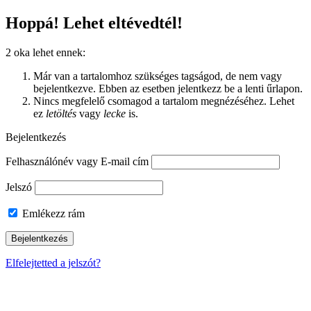
Hoppá! Lehet eltévedtél!
2 oka lehet ennek:
Már van a tartalomhoz szükséges tagságod, de nem vagy
bejelentkezve. Ebben az esetben jelentkezz be a lenti űrlapon.
Nincs megfelelő csomagod a tartalom megnézéséhez. Lehet
ez
letöltés
vagy
lecke
is.
Bejelentkezés
Felhasználónév vagy E-mail cím
Jelszó
Emlékezz rám
Elfelejtetted a jelszót?