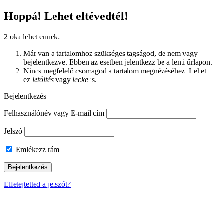
Hoppá! Lehet eltévedtél!
2 oka lehet ennek:
Már van a tartalomhoz szükséges tagságod, de nem vagy
bejelentkezve. Ebben az esetben jelentkezz be a lenti űrlapon.
Nincs megfelelő csomagod a tartalom megnézéséhez. Lehet
ez
letöltés
vagy
lecke
is.
Bejelentkezés
Felhasználónév vagy E-mail cím
Jelszó
Emlékezz rám
Elfelejtetted a jelszót?