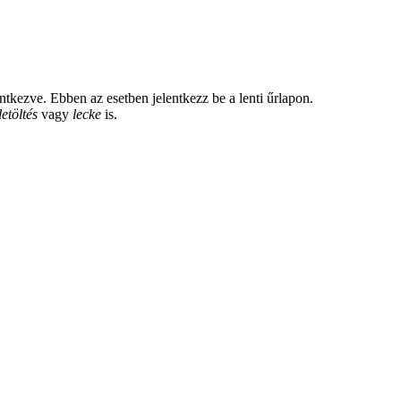
tkezve. Ebben az esetben jelentkezz be a lenti űrlapon.
letöltés
vagy
lecke
is.