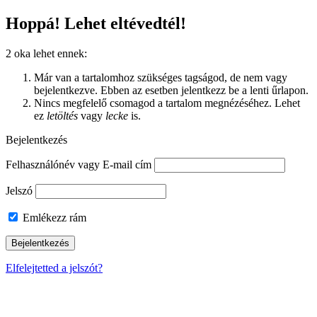
Hoppá! Lehet eltévedtél!
2 oka lehet ennek:
Már van a tartalomhoz szükséges tagságod, de nem vagy
bejelentkezve. Ebben az esetben jelentkezz be a lenti űrlapon.
Nincs megfelelő csomagod a tartalom megnézéséhez. Lehet
ez
letöltés
vagy
lecke
is.
Bejelentkezés
Felhasználónév vagy E-mail cím
Jelszó
Emlékezz rám
Elfelejtetted a jelszót?