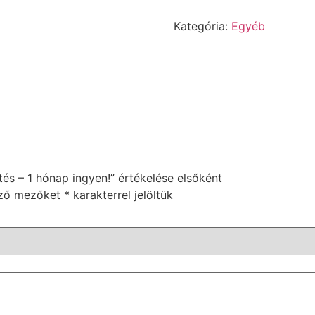
–
Béta
Kategória:
Egyéb
TESZTELŐ
Előfizetés
–
1
hónap
ingyen!
mennyiség
és – 1 hónap ingyen!” értékelése elsőként
ező mezőket
*
karakterrel jelöltük