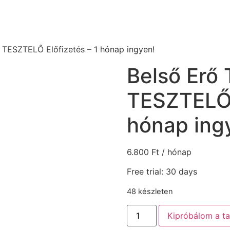
a TESZTELŐ Előfizetés – 1 hónap ingyen!
Belső Erő 
TESZTELŐ 
hónap ing
6.800
Ft
/ hónap
Free trial: 30 days
48 készleten
Belső
Kipróbálom a t
Erő
Tudástár