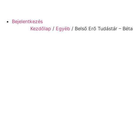
Bejelentkezés
Kezdőlap
/
Egyéb
/ Belső Erő Tudástár – Bét