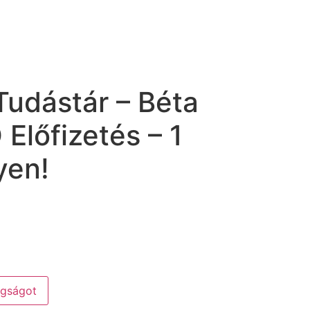
Tudástár – Béta
Előfizetés – 1
yen!
agságot